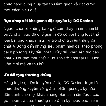
chức năng cũng giúp tân thủ làm quen và đặt cược
một cách hiệu quả.
Rực cháy với kho game độc quyền tại DG Casino
Người chơi sẽ không bao giờ cảm thấy nhàm chán khi
bước chân vào đế chế giải trí đồ sộ với hàng loạt thể
loại bài bạc khác nhau. Từ trò chơi truyền thống đậm
chất Á Đông đến những siêu phẩm hiện đại theo phong
cách phương Tây đều hội tụ đầy đủ. Việc liên tục cập
nhật xu hướng mới nhất giúp kho trò chơi tại DG luôn
luôn mới mẻ và thu hút.
Ưu đãi tặng thưởng khủng
Hàng loạt sự kiện khuyến mãi tại DG Casino được tổ
chức thường xuyên với giá trị phần quà cực kỳ hấp
dẫn dành cho mọi khách hàng. Bạn sẽ nhận được các
gói hoàn trả cao, thưởng nạp định kỳ hoặc bảo hiểm