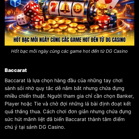
Hốt bạc mỗi ngày cùng các game hot đến từ DG Casino
Baccarat
Baccarat là lựa chọn hàng đầu của những tay chơi
sành sỏi nhờ quy tắc dễ nắm bắt nhưng chứa đựng
nhiều chiến thuật. Người tham gia chỉ cần chọn Banker,
Player hoặc Tie và chờ đợi những lá bài định đoạt kết
quả thắng thua. Cách chơi đơn giản nhưng chứa đựng
sức hút mãnh liệt đã biến Baccarat thành tâm điểm
chú ý tại sảnh DG Casino.