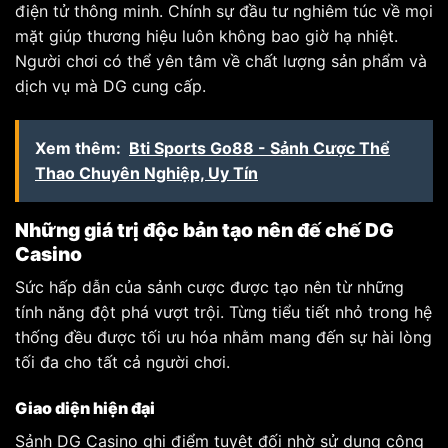
điện tử thông minh. Chính sự đầu tư nghiêm túc về mọi
mặt giúp thương hiệu luôn không bao giờ hạ nhiệt.
Người chơi có thể yên tâm về chất lượng sản phẩm và
dịch vụ mà DG cung cấp.
Xem thêm:
Bti Sports Go88 - Sảnh Cược Thể
Thao Chuyên Nghiệp, Uy Tín
Những giá trị độc bản tạo nên đế chế DG
Casino
Sức hấp dẫn của sảnh cược được tạo nên từ những
tính năng đột phá vượt trội. Từng tiểu tiết nhỏ trong hệ
thống đều được tối ưu hóa nhằm mang đến sự hài lòng
tối đa cho tất cả người chơi.
Giao diện hiện đại
Sảnh DG Casino ghi điểm tuyệt đối nhờ sử dụng công