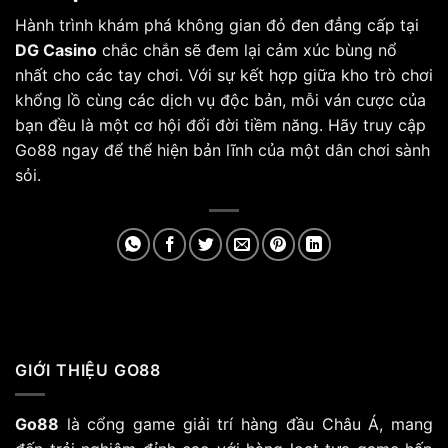
Hành trình khám phá không gian đỏ đen đẳng cấp tại
DG Casino
chắc chắn sẽ đem lại cảm xúc bùng nổ
nhất cho các tay chơi. Với sự kết hợp giữa kho trò chơi
khổng lồ cùng các dịch vụ độc bản, mỗi ván cược của
bạn đều là một cơ hội đổi đời tiềm năng. Hãy truy cập
Go88 ngay để thể hiện bản lĩnh của một dân chơi sành
sỏi.
GIỚI THIỆU GO88
Go88
là cổng game giải trí hàng đầu Châu Á, mang