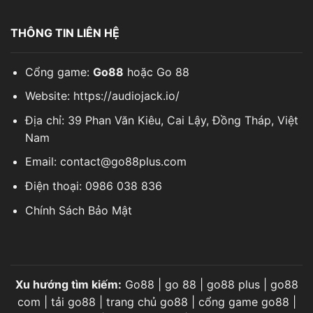
THÔNG TIN LIÊN HỆ
Cổng game:
Go88
hoặc Go 88
Website:
https://audiojack.io/
Địa chỉ:
39 Phan Văn Kiêu, Cai Lậy, Đồng Tháp, Việt
Nam
Email:
contact@go88plus.com
Điện thoại:
0986 038 836
Chính Sách Bảo Mật
Xu hướng tìm kiếm:
Go88 | go 88 | go88 plus | go88
com | tải go88 | trang chủ go88 | cổng game go88 |