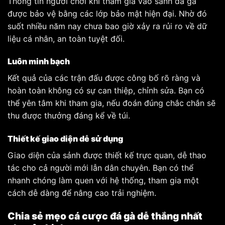
Thông tin người chơi khi tham gia vào sảnh đá gà
được bảo vệ bằng các lớp bảo mật hiện đại. Nhờ đó
suốt nhiều năm nay chưa bao giờ xảy ra rủi ro về dữ
liệu cá nhân, an toàn tuyệt đối.
Luôn minh bạch
Kết quả của các trận đấu được công bố rõ ràng và
hoàn toàn không có sự can thiệp, chỉnh sửa. Bạn có
thể yên tâm khi tham gia, nếu đoán đúng chắc chắn sẽ
thu được thưởng đáng kể về túi.
Thiết kế giao diện dễ sử dụng
Giao diện của sảnh được thiết kế trực quan, dễ thao
tác cho cả người mới lẫn dân chuyên. Bạn có thể
nhanh chóng làm quen với hệ thống, tham gia một
cách dễ dàng để nâng cao trải nghiệm.
Chia sẻ mẹo cá cược đá gà dễ thắng nhất