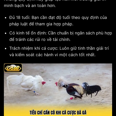
minh bạch và an toàn hơn.
Đủ 18 tuổi: Bạn cần đạt độ tuổi theo quy định của
pháp luật để tham gia hợp pháp.
Có kinh tế ổn định: Cần chuẩn bị ngân sách phù hợp
để tránh các rủi ro về tài chính.
Trách nhiệm khi cá cược: Luôn giữ tinh thần giải trí
và kiểm soát các hành vi một cách tốt nhất.