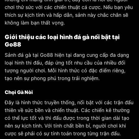
chơi thử sức với các chiến thuật cá cược. Nếu bạn yêu
thích sự kịch tính và hấp dẫn, sảnh này chắc chắn sẽ
không làm bạn thất vọng.
Giới thiệu các loại hình đá gà nổi bật tại
Go88
Sảnh đá gà tại Go88 hiện tại đang cung cấp đa dạng
loại hình thi đấu, đáp ứng tốt nhu cầu của nhiều đối
tượng người chơi. Mỗi hình thức có đặc điểm riêng,
tạo nên sự phong phú trong trải nghiệm.
Chọi Gà Nòi
Đây là hình thức truyền thống, nổi bật với các trận đấu
thiên về sức bền và chiến thuật. Các chiến kê thường
có thể lực tốt và thi đấu được trong thời gian dài tạo
nên sự kịch tính. Với tính chất bền bỉ, người chơi khi
cược sẽ phải có sự tính toán trong từng trận đấu.