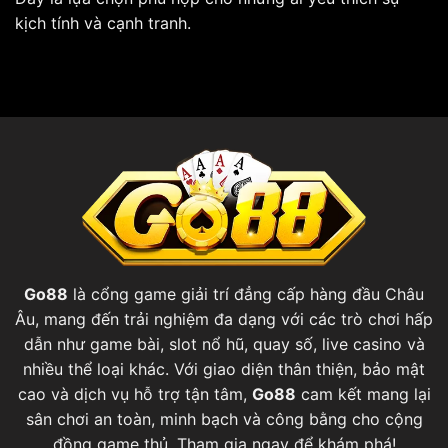
kịch tính và cạnh tranh.
Go88
là cổng game giải trí đẳng cấp hàng đầu Châu
Âu, mang đến trải nghiệm đa dạng với các trò chơi hấp
dẫn như game bài, slot nổ hũ, quay số, live casino và
nhiều thể loại khác. Với giao diện thân thiện, bảo mật
cao và dịch vụ hỗ trợ tận tâm,
Go88
cam kết mang lại
sân chơi an toàn, minh bạch và công bằng cho cộng
đồng game thủ. Tham gia ngay để khám phá!