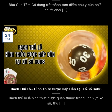
Bầu Cua Tôm Cá đang trở thành tâm điểm chú ý của nhiều
người chơi [...]
24
Th4
Bạch Thủ Lô – Hình Thức Cược Hấp Dẫn Tại Xổ Số Go88
Bạch thủ lô là hình thức cược quen thuộc trong lĩnh vực xổ
số, thu [...]