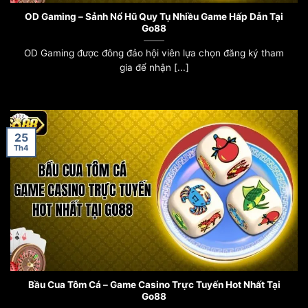
OD Gaming – Sảnh Nổ Hũ Quy Tụ Nhiều Game Hấp Dẫn Tại
Go88
OD Gaming được đông đảo hội viên lựa chọn đăng ký tham
gia để nhận [...]
25
Th4
Bầu Cua Tôm Cá – Game Casino Trực Tuyến Hot Nhất Tại
Go88