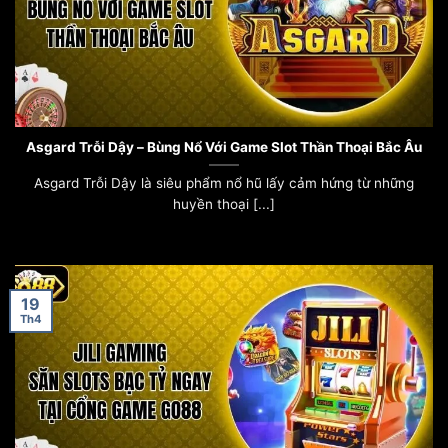
Asgard Trỗi Dậy – Bùng Nổ Với Game Slot Thần Thoại Bắc Âu
Asgard Trỗi Dậy là siêu phẩm nổ hũ lấy cảm hứng từ những
huyền thoại [...]
19
Th4