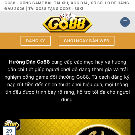
Bỏ
GO88 - CỔNG GAME BÀI, TÀI XỈU, XÓC ĐĨA, XỔ SỐ, LÔ ĐỀ HÀNG
ĐẦU 2026 | TẢI GO88 TẶNG CODE +88K!
qua
nội
dung
ĐĂNG KÝ
CHƠI NGAY BẢN WEB
Hướng Dẫn Go88
cung cấp các mẹo hay và hướng
dẫn chi tiết giúp người chơi dễ dàng tham gia và trải
nghiệm cổng game đổi thưởng Go88. Từ cách đăng ký,
nạp rút tiền đến chiến thuật chơi hiệu quả, mọi thông
tin đều được trình bày rõ ràng, hỗ trợ tối đa cho người
dùng.
29