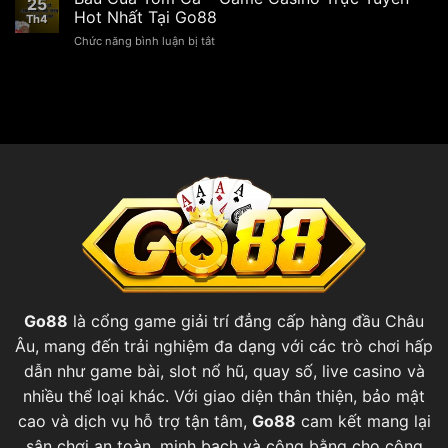
25
–
Thao
Hot Nhất Tại Go88
Go88
Th4
Sảnh
Chuyên
Chức năng bình luận bị tắt
ở
Nổ
Nghiệp,
Bầu
Hũ
Uy
Cua
Quy
Tín
Tôm
Tụ
Cá
Nhiều
–
Game
Game
Hấp
Casino
Dẫn
Trực
Tại
Tuyến
Go88
Hot
Nhất
Tại
Go88
Go88
là cổng game giải trí đẳng cấp hàng đầu Châu
Âu, mang đến trải nghiệm đa dạng với các trò chơi hấp
dẫn như game bài, slot nổ hũ, quay số, live casino và
nhiều thể loại khác. Với giao diện thân thiện, bảo mật
cao và dịch vụ hỗ trợ tận tâm,
Go88
cam kết mang lại
sân chơi an toàn, minh bạch và công bằng cho cộng