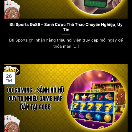
Bti Sports Go88 – Sảnh Cược Thể Thao Chuyên Nghiệp, Uy
Tín
Bti Sports ghi nhận hàng triệu hội viên truy cập mỗi ngày để
thỏa mãn [...]
26
Th4